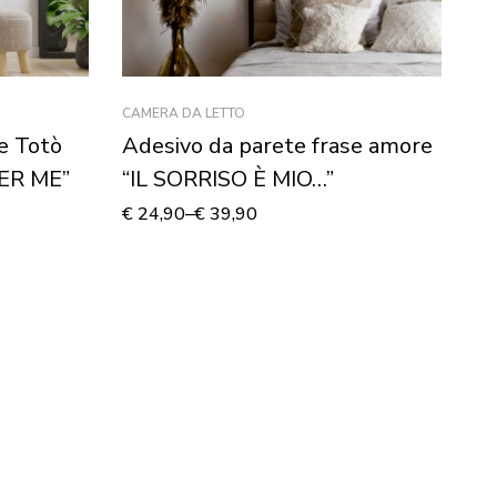
CAMERA DA LETTO
CA
e Totò
Adesivo da parete frase amore
Ad
ER ME”
“IL SORRISO È MIO…”
“
€
24,90
–
€
39,90
€
1