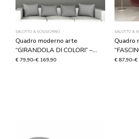
SALOTTO & SOGGIORNO
SALOTTO & 
Quadro moderno arte
Quadro 
“GIRANDOLA DI COLORI” –
“FASCIN
Stampa su tela
€
79,90
–
€
169,90
€
87,90
–
€