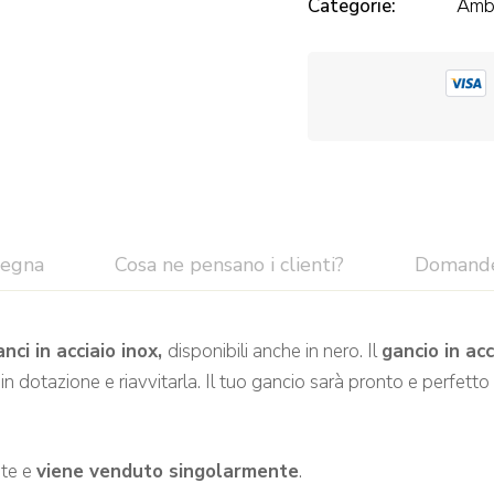
Categorie:
Ambi
segna
Cosa ne pensano i clienti?
Domand
nci in acciaio inox,
disponibili anche in nero. Il
gancio in acc
e in dotazione e riavvitarla. Il tuo gancio sarà pronto e perfetto
ete e
viene venduto singolarmente
.