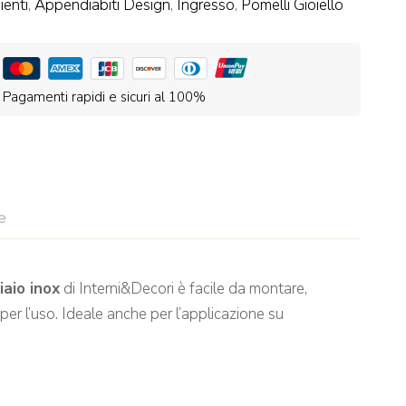
enti
,
Appendiabiti Design
,
Ingresso
,
Pomelli Gioiello
Pagamenti rapidi e sicuri al 100%
e
iaio inox
di Interni&Decori è facile da montare,
 per l’uso. Ideale anche per l’applicazione su