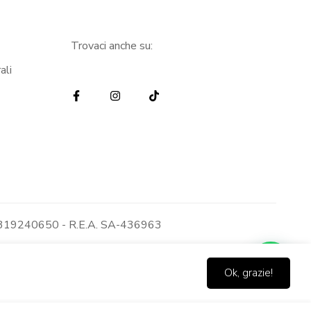
Trovaci anche su:
ali
: 05319240650 - R.E.A. SA-436963
Ok, grazie!