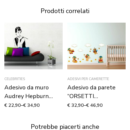
Prodotti correlati
CELEBRITIES
ADESIVI PER CAMERETTE
Adesivo da muro
Adesivo da parete
Audrey Hepburn
“ORSETTI
“COLAZIONE DA
DIVERTENTI” –
€
22,90
–
€
34,90
€
32,90
–
€
46,90
TIFFANY”
Adesivo murale
Potrebbe piacerti anche