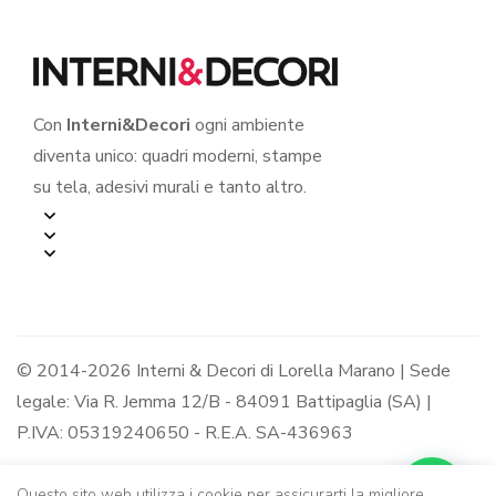
Con
Interni&Decori
ogni ambiente
diventa unico: quadri moderni, stampe
su tela, adesivi murali e tanto altro.
© 2014-2026 Interni & Decori di Lorella Marano | Sede
legale: Via R. Jemma 12/B - 84091 Battipaglia (SA) |
P.IVA: 05319240650 - R.E.A. SA-436963
Questo sito web utilizza i cookie per assicurarti la migliore