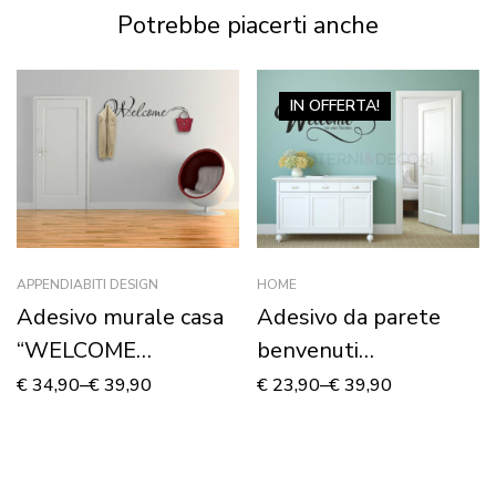
Potrebbe piacerti anche
IN OFFERTA!
APPENDIABITI DESIGN
HOME
Adesivo murale casa
Adesivo da parete
“WELCOME
benvenuti
HANGER”
“WELCOME TO OUR
€
34,90
–
€
39,90
€
23,90
–
€
39,90
HOME”