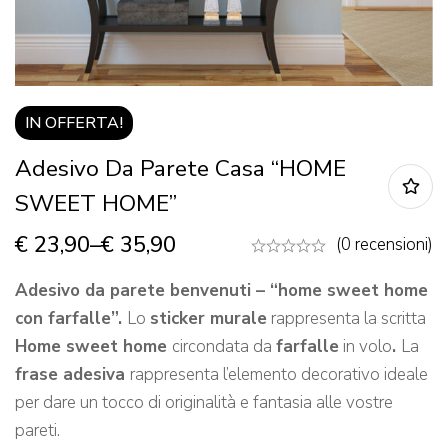
IN OFFERTA!
Adesivo Da Parete Casa “HOME
SWEET HOME”
€
23,90
–
€
35,90
(0 recensioni)
Adesivo da parete benvenuti – “home sweet home
con farfalle”.
Lo
sticker murale
rappresenta la scritta
Home sweet home
circondata da
farfalle
in volo
.
La
frase adesiva
rappresenta l’elemento decorativo ideale
per dare un tocco di originalità e fantasia alle vostre
pareti.