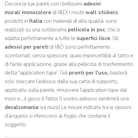
Decora le tue pareti con i bellissimi
adesivi
murali monocolore
di I&D! I nostri
wall stickers
,
prodotti in
Italia
con materiali di alta qualità, sono
realizzati su una sottilissima
pellicola in pvc
, che si
adatta perfettamente a tutte le
superfici lisce
. Gli
adesivi per pareti
di I&D sono perfettamente
scontornati, senza spessore, quasi impercettibili al tatto e
di facile applicazione, grazie alla pellicola di trasferimento
detta “application tape”. Già
pronti per l’uso,
basterà
solo staccare l’adesivo dalla sua carta di supporto,
applicarlo sulla parete, rimuovere l’application tape dal
muro e….il gioco è fatto! Il vostro adesivo sembrerà una
decalcomania
sul muro! Le misure indicate tra le opzioni
d’acquisto si riferiscono al foglio che contiene il
soggetto.