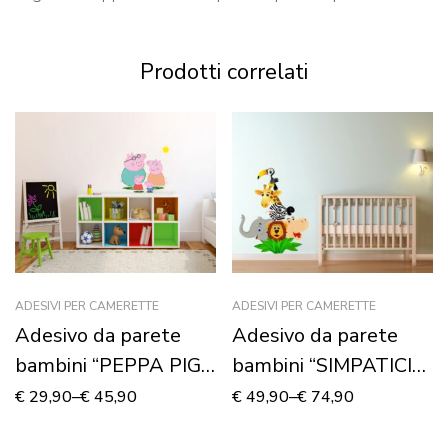
Prodotti correlati
ADESIVI PER CAMERETTE
ADESIVI PER CAMERETTE
Adesivo da parete
Adesivo da parete
bambini “PEPPA PIG
bambini “SIMPATICI
FAMILY” – Adesivo
ANIMALI” – Adesivo
€
29,90
–
€
45,90
€
49,90
–
€
74,90
murale
murale