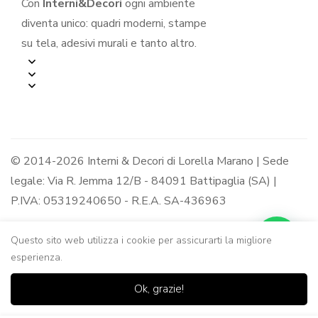
Con
Interni&Decori
ogni ambiente
diventa unico: quadri moderni, stampe
su tela, adesivi murali e tanto altro.
© 2014-2026 Interni & Decori di Lorella Marano | Sede
legale: Via R. Jemma 12/B - 84091 Battipaglia (SA) |
P.IVA: 05319240650 - R.E.A. SA-436963
Questo sito web utilizza i cookie per assicurarti la migliore
esperienza.
0
0
Ok, grazie!
Casa
Negozio
Lista dei
Carrello
Ricerca
desideri