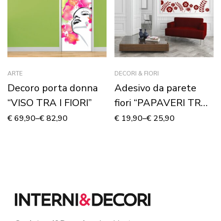
ARTE
DECORI & FIORI
Decoro porta donna
Adesivo da parete
“VISO TRA I FIORI”
fiori “PAPAVERI TRA
SPIGHE”
€
69,90
–
€
82,90
€
19,90
–
€
25,90