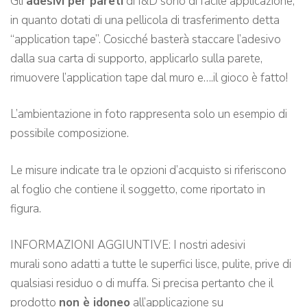
Gli
adesivi per pareti
di I&D sono di facile applicazione,
in quanto dotati di una pellicola di trasferimento detta
“application tape”. Cosicché basterà staccare l’adesivo
dalla sua carta di supporto, applicarlo sulla parete,
rimuovere l’application tape dal muro e….il gioco è fatto!
L’ambientazione in foto rappresenta solo un esempio di
possibile composizione.
Le misure indicate tra le opzioni d’acquisto si riferiscono
al foglio che contiene il soggetto, come riportato in
figura.
INFORMAZIONI AGGIUNTIVE: I nostri adesivi
murali sono adatti a tutte le superfici lisce, pulite, prive di
qualsiasi residuo o di muffa. Si precisa pertanto che il
prodotto
non è idoneo
all’applicazione su