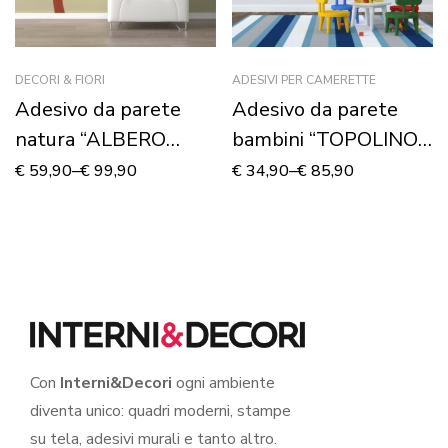
DECORI & FIORI
ADESIVI PER CAMERETTE
Adesivo da parete
Adesivo da parete
natura “ALBERO
bambini “TOPOLINO I
D’AUTUNNO”
SUOI AMICI” –
€
59,90
–
€
99,90
€
34,90
–
€
85,90
Adesivo murale
Con
Interni&Decori
ogni ambiente
diventa unico: quadri moderni, stampe
su tela, adesivi murali e tanto altro.