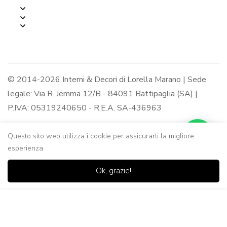
© 2014-2026 Interni & Decori di Lorella Marano | Sede
legale: Via R. Jemma 12/B - 84091 Battipaglia (SA) |
P.IVA: 05319240650 - R.E.A. SA-436963
Questo sito web utilizza i cookie per assicurarti la migliore
esperienza.
0
0
Ok, grazie!
Casa
Negozio
Lista dei
Carrello
Ricerca
desideri
Aggiungi al Carrello