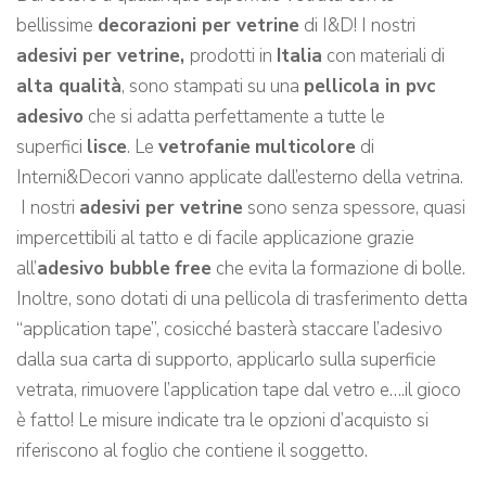
bellissime
decorazioni per vetrine
di I&D! I nostri
adesivi per vetrine
,
prodotti in
Italia
con materiali di
alta qualità
, sono stampati su una
pellicola in pvc
adesivo
che si adatta perfettamente a tutte le
superfici
lisce
. Le
vetrofanie
multicolore
di
Interni&Decori vanno applicate dall’esterno della vetrina.
I nostri
adesivi per vetrine
sono senza spessore, quasi
impercettibili al tatto e di facile applicazione grazie
all’
adesivo bubble
free
che evita la formazione di bolle.
Inoltre, sono dotati di una pellicola di trasferimento detta
“application tape”, cosicché basterà staccare l’adesivo
dalla sua carta di supporto, applicarlo sulla superficie
vetrata, rimuovere l’application tape dal vetro e….il gioco
è fatto! Le misure indicate tra le opzioni d’acquisto si
riferiscono al foglio che contiene il soggetto.