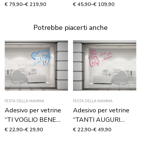
DI VINI”
CAFFE'”
€
79,90
–
€
219,90
€
45,90
–
€
109,90
Potrebbe piacerti anche
FESTA DELLA MAMMA
FESTA DELLA MAMMA
Adesivo per vetrine
Adesivo per vetrine
“TI VOGLIO BENE
“TANTI AUGURI
MAMMA!” –
MAMMA!” –
€
22,90
–
€
29,90
€
22,90
–
€
49,90
Vetrofania
Vetrofania