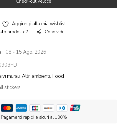
Check-out veloce
Aggiungi alla mia wishlist
sto prodotto?
Condividi
a:
08 - 15 Ago, 2026
0903FD
ivi murali
,
Altri ambienti
,
Food
l stickers
Pagamenti rapidi e sicuri al 100%