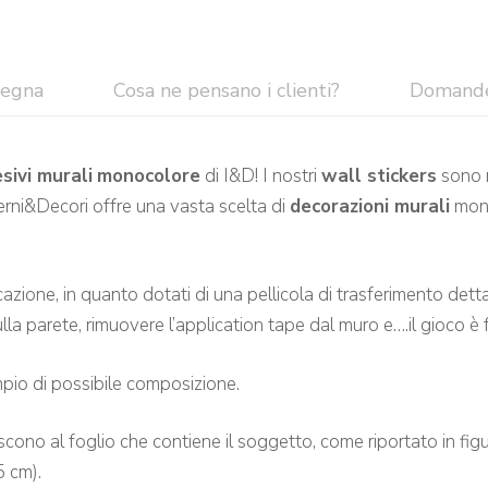
segna
Cosa ne pensano i clienti?
Domand
sivi murali
monocolore
di I&D! I nostri
wall stickers
sono r
terni&Decori offre una vasta scelta di
decorazioni murali
mono
cazione, in quanto dotati di una pellicola di trasferimento det
lla parete, rimuovere l’application tape dal muro e….il gioco è 
pio di possibile composizione.
riscono al foglio che contiene il soggetto, come riportato in figu
5 cm).