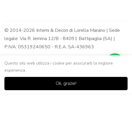
© 2014-2026 Interni & Decori di Lorella Marano | Sede
legale: Via R. Jemma 12/B - 84091 Battipaglia (SA) |
P.IVA: 05319240650 - R.E.A. SA-436963
Questo sito web utilizza i cookie per assicurarti la migliore
esperienza.
0
0
Ok, grazie!
Casa
Negozio
Lista dei
Carrello
Ricerca
desideri
Aggiungi al Carrello