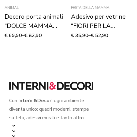
ANIMALI
FESTA DELLA MAMMA
Decoro porta animali
Adesivo per vetrine
“DOLCE MAMMA
“FIORI PER LA
GATTA”
MAMMA” –
€
69,90
–
€
82,90
€
35,90
–
€
52,90
Vetrofania
Con
Interni&Decori
ogni ambiente
diventa unico: quadri moderni, stampe
su tela, adesivi murali e tanto altro.