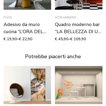
FOOD
ALTRI AMBIENTI
Adesivo da muro
Quadro moderno bar
cucina “L’ORA DEL
“LA BELLEZZA DI UN
THÈ”
CAFFE'”
€
19,90
–
€
22,90
€
45,90
–
€
109,90
Potrebbe piacerti anche