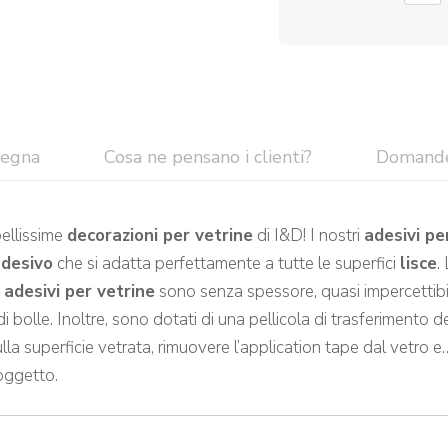
segna
Cosa ne pensano i clienti?
Domand
bellissime
decorazioni per vetrine
di I&D! I nostri
adesivi pe
adesivo
che si adatta perfettamente a tutte le superfici
lisce
.
i
adesivi per vetrine
sono senza spessore, quasi impercettibili
i bolle. Inoltre, sono dotati di una pellicola di trasferimento 
lla superficie vetrata, rimuovere l’application tape dal vetro e….
soggetto.