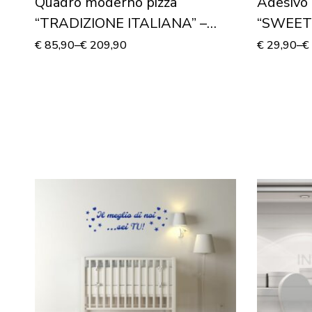
Quadro moderno pizza
Adesivo 
“TRADIZIONE ITALIANA” –
“SWEET
Stampa su tela
Vetrofan
€
85,90
–
€
209,90
€
29,90
–
€