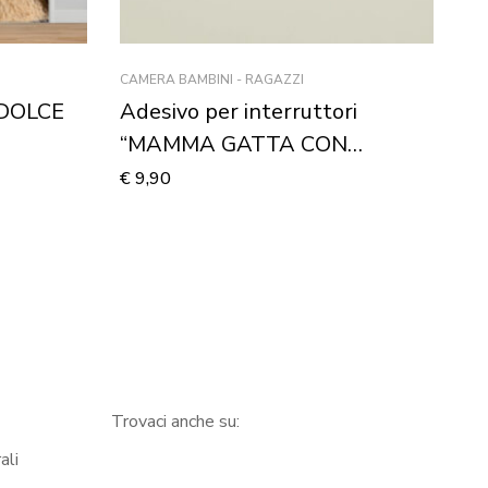
CAMERA BAMBINI - RAGAZZI
FE
“DOLCE
Adesivo per interruttori
A
“MAMMA GATTA CON
O
CUCCIOLO” – Mini sticker
Ve
€
9,90
€
2
murale
Trovaci anche su:
ali