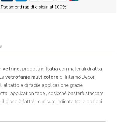
Pagamenti rapidi e sicuri al 100%
e
r vetrine
,
prodotti in
Italia
con materiali di
alta
 Le
vetrofanie
multicolore
di Interni&Decori
 al tatto e di facile applicazione grazie
detta “application tape”, cosicché basterà staccare
il gioco è fatto! Le misure indicate tra le opzioni