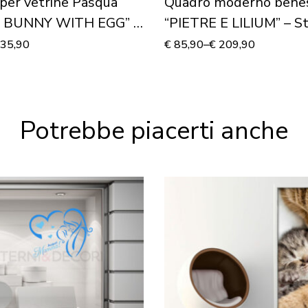
per vetrine Pasqua
Quadro moderno bene
 BUNNY WITH EGG” –
“PIETRE E LILIUM” – S
ia
tela
35,90
€
85,90
–
€
209,90
Potrebbe piacerti anche