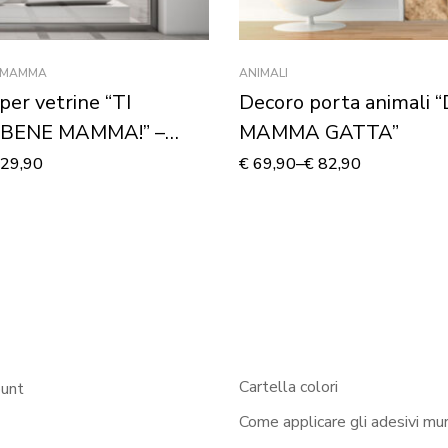
A MAMMA
ANIMALI
per vetrine “TI
Decoro porta animali 
 BENE MAMMA!” –
MAMMA GATTA”
ia
29,90
€
69,90
–
€
82,90
Cartella colori
ount
Come applicare gli adesivi mur