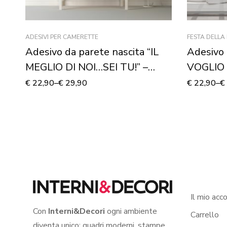
ADESIVI PER CAMERETTE
FESTA DELL
Adesivo da parete nascita “IL
Adesivo 
MEGLIO DI NOI…SEI TU!” –
VOGLIO
Adesivo murale
Vetrofan
€
22,90
–
€
29,90
€
22,90
–
€
Il mio acc
Con
Interni&Decori
ogni ambiente
Carrello
diventa unico: quadri moderni, stampe