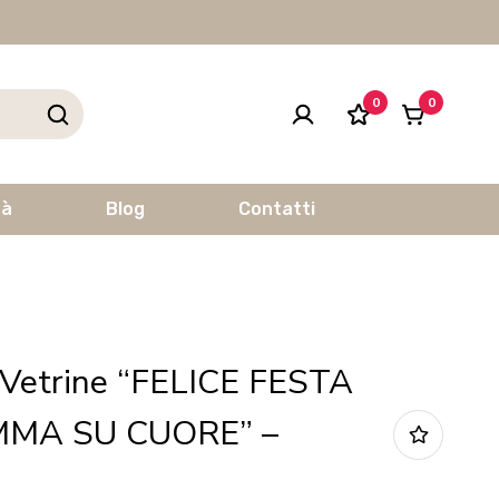
0
0
tà
Blog
Contatti
 Vetrine “FELICE FESTA
MA SU CUORE” –