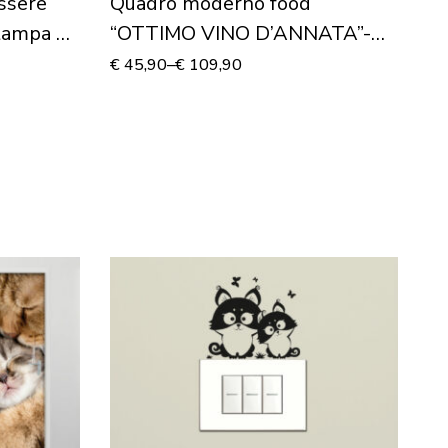
ssere
Quadro moderno food
Q
tampa su
“OTTIMO VINO D’ANNATA”-
“
Stampa su tela
su
€
45,90
–
€
109,90
€
8