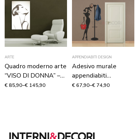
ARTE
APPENDIABITI DESIGN
Quadro moderno arte
Adesivo murale
“VISO DI DONNA” –
appendiabiti
Stampa su tela
“ELEGANT HANGER”
€
85,90
–
€
145,90
€
67,90
–
€
74,90
– Appendiabiti design