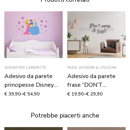
ADESIVI PER CAMERETTE
FRASI, AFORISMI & CITAZIONI
Adesivo da parete
Adesivo da parete
principesse Disney
frase “DON’T
“COME NELLE
WORRY, BE HAPPY!”
€
39,90
–
€
54,90
€
19,90
–
€
29,90
FAVOLE” – Adesivo
murale
Potrebbe piacerti anche