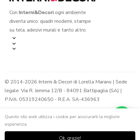
Con
Interni&Decori
ogni ambiente
diventa unico: quadri moderni, stampe
su tela, adesivi murali e tanto altro.
© 2014-2026 Interni & Decori di Lorella Marano | Sede
legale: Via R. Jemma 12/B - 84091 Battipaglia (SA) |
P.IVA: 05319240650 - R.E.A. SA-436963
Questo sito web utilizza i cookie per assicurarti la migliore
esperienza.
0
0
Ok, grazie!