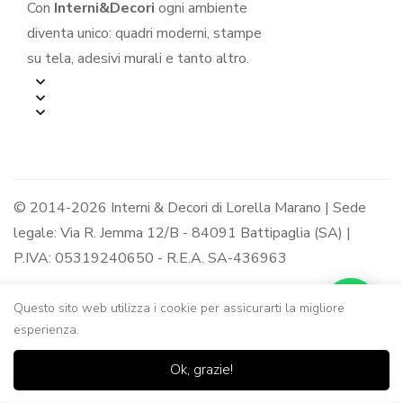
Con
Interni&Decori
ogni ambiente
diventa unico: quadri moderni, stampe
su tela, adesivi murali e tanto altro.
© 2014-2026 Interni & Decori di Lorella Marano | Sede
legale: Via R. Jemma 12/B - 84091 Battipaglia (SA) |
P.IVA: 05319240650 - R.E.A. SA-436963
Questo sito web utilizza i cookie per assicurarti la migliore
esperienza.
0
0
Ok, grazie!
Casa
Negozio
Lista dei
Carrello
Ricerca
desideri