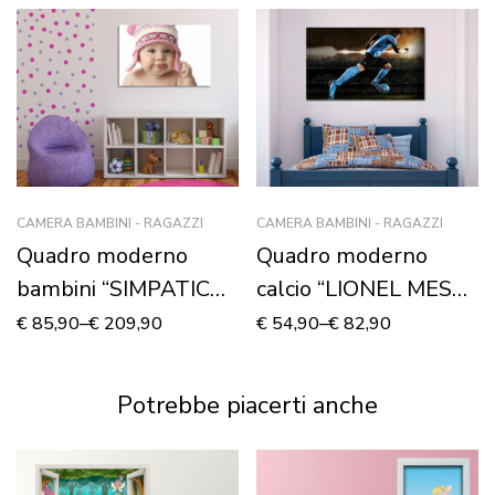
CAMERA BAMBINI - RAGAZZI
CAMERA BAMBINI - RAGAZZI
Quadro moderno
Quadro moderno
bambini “SIMPATICA
calcio “LIONEL MESSI
DOLCEZZA”
CAMPIONE” –
€
85,90
–
€
209,90
€
54,90
–
€
82,90
Stampa su tela
Potrebbe piacerti anche