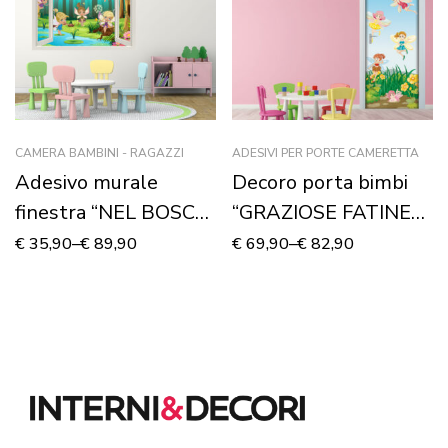
CAMERA BAMBINI - RAGAZZI
ADESIVI PER PORTE CAMERETTA
Adesivo murale
Decoro porta bimbi
finestra “NEL BOSCO
“GRAZIOSE FATINE
INCANTATO” –
DEL BOSCO”
€
35,90
–
€
89,90
€
69,90
–
€
82,90
Finestra illusione