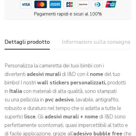
Pagamenti rapidi e sicuri al 100%
Dettagli prodotto
Informazioni sulla consegna
Personalizza la cameretta dei tuoi bimbi con i
divertenti
adesivi murali
di I&D con il
nome
del tuo
bimbo! I nostri
wall stickers
personalizzati,
prodotti
in
Italia
con materiali di alta qualità, sono stampati
su una pellicola in
pvc adesivo
, lavabile, antigraffio,
robusto e duraturo nel tempo che si adatta a tutte le
superfici
lisce
. Gli
adesivi murali + nome
di I&D sono
perfettamente scontornati, quasi impercettibili al tatto e
di facile applicazione, grazie all’
adesivo bubble free
che