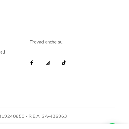
Trovaci anche su:
ali
: 05319240650 - R.E.A. SA-436963