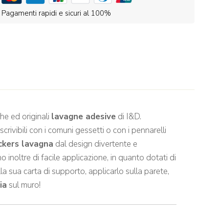
Pagamenti rapidi e sicuri al 100%
he ed originali
lavagne adesive
di I&D.
rivibili con i comuni gessetti o con i pennarelli
ickers lavagna
dal design divertente e
 inoltre di facile applicazione, in quanto dotati di
la sua carta di supporto, applicarlo sulla parete,
ia
sul muro!