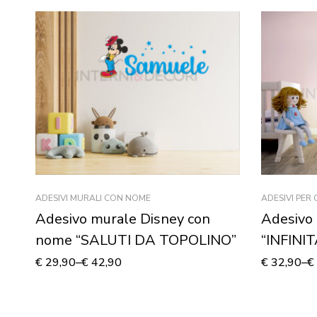
ADESIVI MURALI CON NOME
ADESIVI PER
Adesivo murale Disney con
Adesivo 
nome “SALUTI DA TOPOLINO”
“INFINI
Adesivo
€
29,90
–
€
42,90
€
32,90
–
€