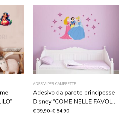
ADESIVI PER CAMERETTE
AD
ome
Adesivo da parete principesse
Ad
ILO”
Disney “COME NELLE FAVOLE”
“
– Adesivo murale
A
€
39,90
–
€
54,90
€
2