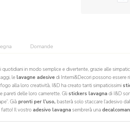
segna
Domande
 quotidiani in modo semplice e divertente, grazie alle simpatic
aggi, le
lavagne adesive
di Interni&Decori possono essere risc
 sfogo alla loro creatività, I&D ha creato tanti simpaticissimi
st
e pareti delle loro camerette. Gli
stickers lavagna
di I&D sono
ape”. Già
pronti per l’uso,
basterà solo staccare l’adesivo dal
 fatto! Il vostro
adesivo lavagna
sembrerà una
decalcoman