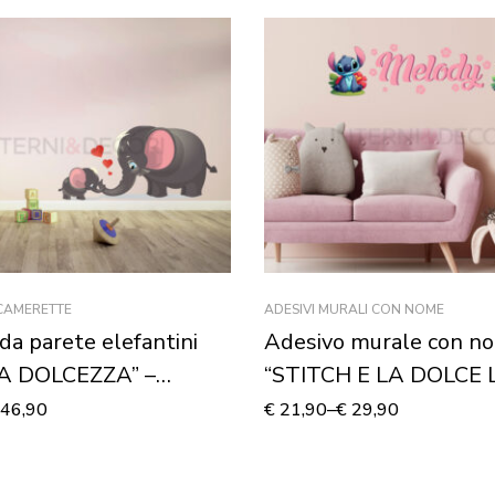
 CAMERETTE
ADESIVI MURALI CON NOME
da parete elefantini
Adesivo murale con n
TA DOLCEZZA” –
“STITCH E LA DOLCE L
 murale
46,90
€
21,90
–
€
29,90