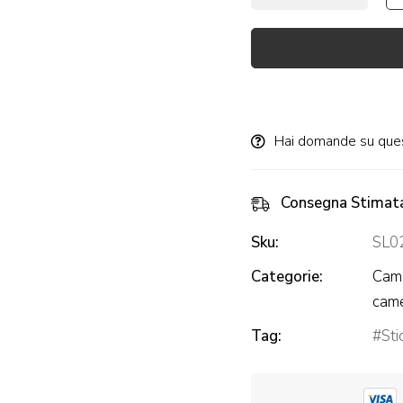
Alternative:
Hai domande su que
Consegna Stimat
Sku:
SL0
Categorie:
Came
came
Tag:
Sti