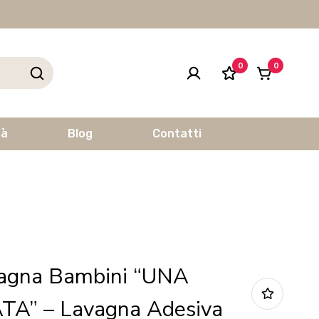
0
0
tà
Blog
Contatti
vagna Bambini “UNA
A” – Lavagna Adesiva