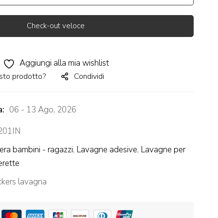
Check-out veloce
Aggiungi alla mia wishlist
sto prodotto?
Condividi
a:
06 - 13 Ago, 2026
201IN
ra bambini - ragazzi
,
Lavagne adesive
,
Lavagne per
rette
ckers lavagna