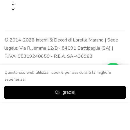
© 2014-2026 Interni & Decori di Lorella Marano | Sede
legale: Via R. Jemma 12/B - 84091 Battipaglia (SA) |
P.IVA: 05319240650 - R.E.A. SA-436963
Questo sito web utilizza i cookie per assicurarti la migliore
esperienza.
0
0
Ok, grazie!
Casa
Negozio
Lista dei
Carrello
Ricerca
desideri
Aggiungi al Carrello