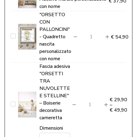
€
37,90
NUVOLE
con nome
E
"ORSETTO
STELLINE"
CON
-
PALLONCINI"
"ORSETTO
- Quadretto
€
54,90
Adesivo
nascita
CON
murale
personalizzato
PALLONCINI"
personalizzato
con nome
-
con
Fascia adesiva
Quadretto
nome
"ORSETTI
nascita
TRA
personalizzato
NUVOLETTE
E STELLINE"
con
€
29,90
– Boiserie
Fascia
–
nome
€
49,90
decorativa
adesiva
cameretta
"ORSETTI
Dimensioni
TRA