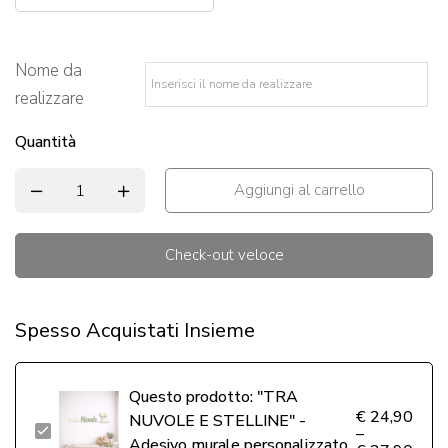
Nome da
realizzare
*
Quantità
Aggiungi al carrello
Check-out veloce
Alternative:
Spesso Acquistati Insieme
Questo prodotto:
"TRA
€
24,90
NUVOLE E STELLINE" -
"TRA
–
Adesivo murale personalizzato