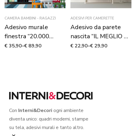
CAMERA BAMBINI - RAGAZZI
ADESIVI PER CAMERETTE
Adesivo murale
Adesivo da parete
finestra “20.000
nascita “IL MEGLIO DI
LEGHE SOTTO I
NOI…SEI TU!” –
€
35,90
–
€
89,90
€
22,90
–
€
29,90
MARI” – Finestra
Adesivo murale
illusione
Con
Interni&Decori
ogni ambiente
diventa unico: quadri moderni, stampe
su tela, adesivi murali e tanto altro.