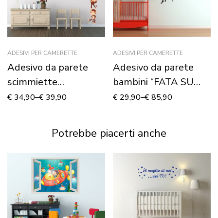
ADESIVI PER CAMERETTE
ADESIVI PER CAMERETTE
Adesivo da parete
Adesivo da parete
scimmiette
bambini “FATA SU
“DIVERTENTI
LUNA” – Adesivo
€
34,90
–
€
39,90
€
29,90
–
€
85,90
ACROBAZIE” –
murale
Adesivo murale
Potrebbe piacerti anche