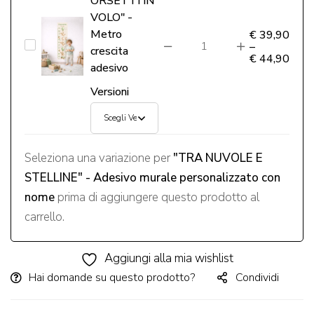
ORSETTI IN
effetto
VOLO" -
finestra
Metro
€
39,90
“CRESCI
–
3D
crescita
€
44,90
CON
adesivo
ME
Versioni
-
ORSETTI
IN
Seleziona una variazione per
"TRA NUVOLE E
VOLO"
STELLINE" - Adesivo murale personalizzato con
-
nome
prima di aggiungere questo prodotto al
Metro
carrello.
crescita
adesivo
Aggiungi alla mia wishlist
Hai domande su questo prodotto?
Condividi