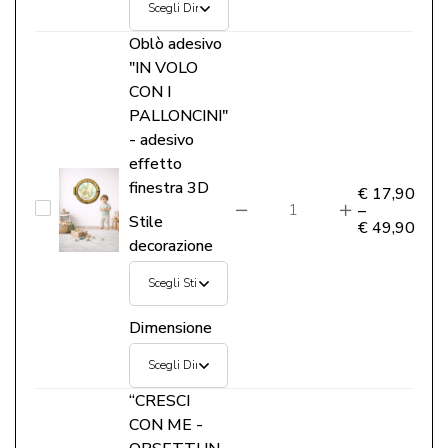
NUVOLETTE
E
Oblò adesivo
STELLINE"
"IN VOLO
–
CON I
PALLONCINI"
Boiserie
- adesivo
decorativa
effetto
cameretta
finestra 3D
€
17,90
Oblò
–
Stile
€
49,90
adesivo
decorazione
"IN
VOLO
CON
Dimensione
I
PALLONCINI"
“CRESCI
-
CON ME -
adesivo