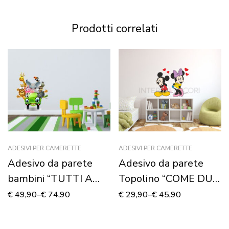
Prodotti correlati
ADESIVI PER CAMERETTE
ADESIVI PER CAMERETTE
Adesivo da parete
Adesivo da parete
bambini “TUTTI A
Topolino “COME DUE
BORDO!” – Adesivo
INNAMORATI” –
€
49,90
–
€
74,90
€
29,90
–
€
45,90
murale
Adesivo murale