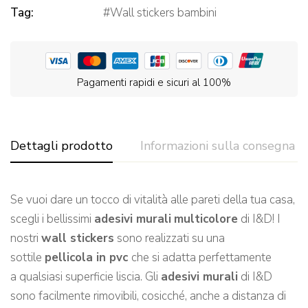
Tag:
Wall stickers bambini
Pagamenti rapidi e sicuri al 100%
Dettagli prodotto
Informazioni sulla consegna
Se vuoi dare un tocco di vitalità alle pareti de
lla tua casa,
scegli
i bellissimi
adesivi murali
multicolore
di I&D!
I
nostri
wall stickers
sono realizzati su una
sottile
pellicola in pvc
che si adatta perfettamente
a qualsiasi
superficie l
iscia.
Gli
adesivi murali
di I&D
sono facilmente rimovibili, cosicché, a
nche a distanza di