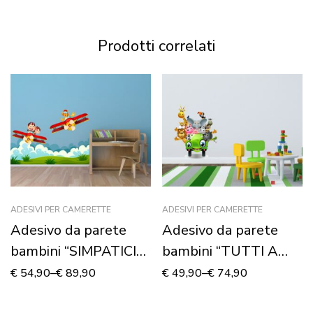
Prodotti correlati
ADESIVI PER CAMERETTE
ADESIVI PER CAMERETTE
Adesivo da parete
Adesivo da parete
bambini “SIMPATICI
bambini “TUTTI A
AEREI IN VOLO” –
BORDO!” – Adesivo
€
54,90
–
€
89,90
€
49,90
–
€
74,90
Adesivo murale
murale