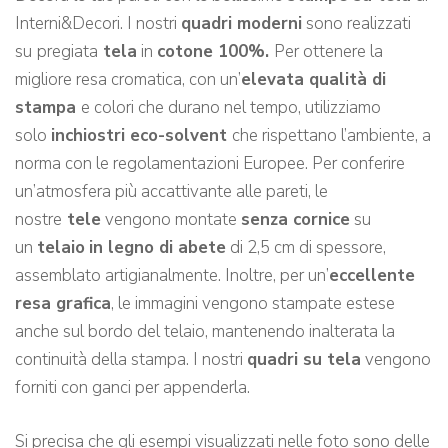
Interni&Decori. I nostri
quadri moderni
sono realizzati
su
pregiata
tela
in
cotone 100%.
Per ottenere la
migliore resa cromatica, con un’
elevata qualità di
stampa
e colori che durano nel tempo, utilizziamo
solo
inchiostri eco-solvent
che rispettano l’ambiente, a
norma con le regolamentazioni Europee. Per conferire
un’atmosfera più accattivante alle pareti, le
nostre
tele
vengono montate
senza cornice
su
un
telaio
in legno di abete
di 2,5 cm di spessore,
assemblato artigianalmente. Inoltre, per un’
eccellente
resa grafica
, le immagini vengono stampate estese
anche sul bordo del telaio, mantenendo inalterata la
continuità della stampa. I nostri
quadri su tela
vengono
forniti con ganci per appenderla.
Si precisa che gli esempi visualizzati nelle foto sono delle