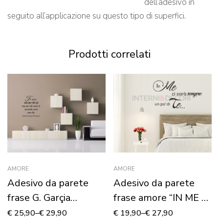
dell’adesivo in
seguito all’applicazione su questo tipo di superfici.
Prodotti correlati
AMORE
AMORE
Adesivo da parete
Adesivo da parete
frase G. Garçia
frase amore “IN ME CI
Marquez “TI AMO
SARÀ…”
€
25,90
–
€
29,90
€
19,90
–
€
27,90