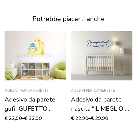
NON PER CHI SEI…”
Potrebbe piacerti anche
ADESIVI PER CAMERETTE
ADESIVI PER CAMERETTE
Adesivo da parete
Adesivo da parete
gufi “GUFETTO
nascita “IL MEGLIO DI
AZZURRO SU LUNA”
NOI…SEI TU!” –
€
22,90
–
€
32,90
€
22,90
–
€
29,90
– Adesivo murale
Adesivo murale