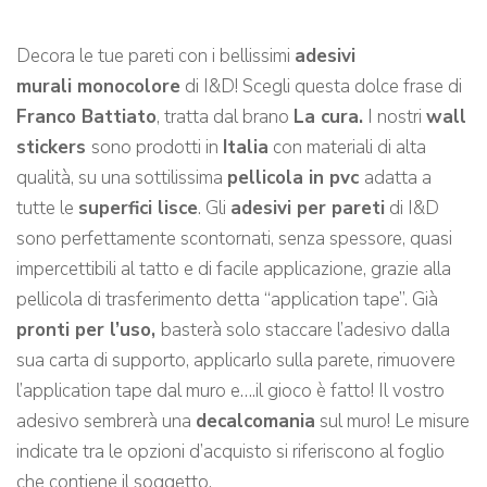
Decora le tue pareti con i bellissimi
adesivi
murali monocolore
di I&D! Scegli questa dolce frase di
Franco Battiato
, tratta dal brano
La cura.
I nostri
wall
stickers
sono prodotti in
Italia
con materiali di alta
qualità, su una sottilissima
pellicola in pvc
adatta a
tutte le
superfici lisce
. Gli
adesivi per pareti
di I&D
sono perfettamente scontornati, senza spessore, quasi
impercettibili al tatto e di facile applicazione, grazie alla
pellicola di trasferimento detta “application tape”. Già
pronti per l’uso,
basterà solo staccare l’adesivo dalla
sua carta di supporto, applicarlo sulla parete, rimuovere
l’application tape dal muro e….il gioco è fatto! Il vostro
adesivo sembrerà una
decalcomania
sul muro! Le misure
indicate tra le opzioni d’acquisto si riferiscono al foglio
che contiene il soggetto.