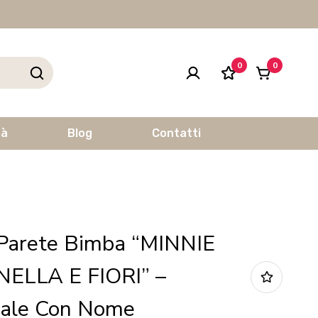
0
0
tà
Blog
Contatti
Parete Bimba “MINNIE
ELLA E FIORI” –
rale Con Nome