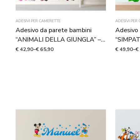
ADESIVI PER CAMERETTE
ADESIVI PER
Adesivo da parete bambini
Adesivo 
“ANIMALI DELLA GIUNGLA” –
“SIMPAT
Adesivo murale
Adesivo
€
42,90
–
€
65,90
€
49,90
–
€