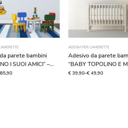
 CAMERETTE
ADESIVI PER CAMERETTE
da parete bambini
Adesivo da parete bam
NO I SUOI AMICI” –
“BABY TOPOLINO E MI
 murale
Adesivo murale
85,90
€
39,90
–
€
49,90