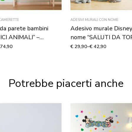
 CAMERETTE
ADESIVI MURALI CON NOME
da parete bambini
Adesivo murale Disney
ICI ANIMALI” –
nome “SALUTI DA TO
 murale
74,90
€
29,90
–
€
42,90
Potrebbe piacerti anche