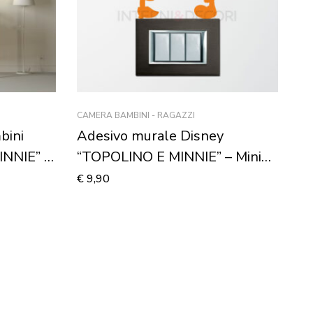
CAMERA BAMBINI - RAGAZZI
bini
Adesivo murale Disney
NNIE” –
“TOPOLINO E MINNIE” – Mini
sticker murale
€
9,90