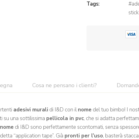
Tags:
ad
stic
segna
Cosa ne pensano i clienti?
Domand
ertenti
adesivi murali
di I&D con il
nome
del tuo bimbo! I nost
ti su una sottilissima
pellicola in pvc
, che si adatta perfettam
+ nome
di I&D sono perfettamente scontornati, senza spessore, q
 detta “application tape”. Già
pronti per l’uso
, basterà stacca