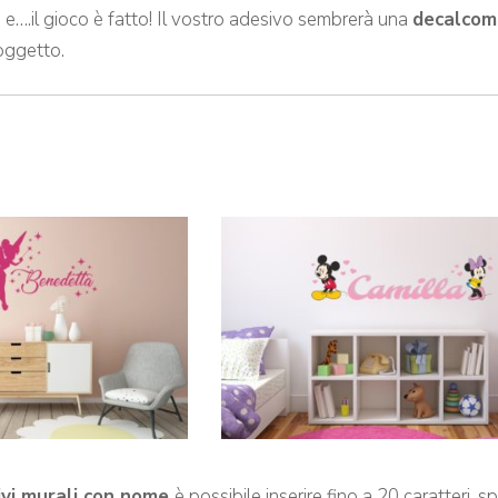
o e….il gioco è fatto! Il vostro adesivo sembrerà una
decalcom
soggetto.
ivi murali con nome
è possibile inserire fino a 20 caratteri, 