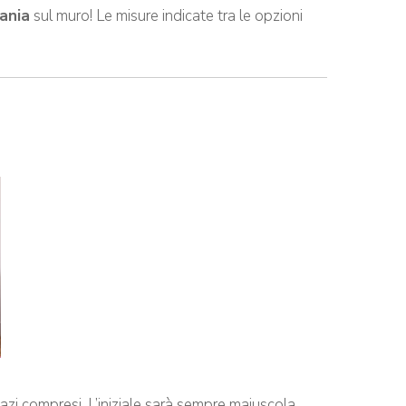
ania
sul muro! Le misure indicate tra le opzioni
spazi compresi. L’iniziale sarà sempre maiuscola,