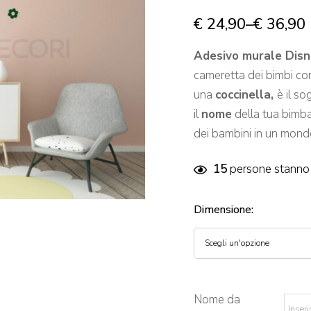
€
24,90
–
€
36,90
Adesivo murale Disney
cameretta dei bimbi c
una
coccinella,
è il s
il
nome
della tua bimb
dei bambini in un mondo
15
persone stanno 
Dimensione
:
Nome da