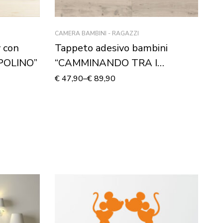
CAMERA BAMBINI - RAGAZZI
AD
 con
Tappeto adesivo bambini
A
POLINO”
“CAMMINANDO TRA I
“
GATTINI” – Adesivo per
€
47,90
–
€
89,90
€
2
pavimento