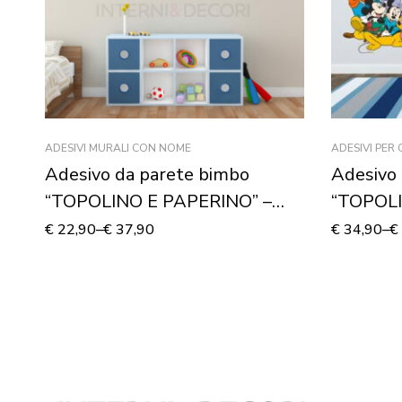
ADESIVI MURALI CON NOME
ADESIVI PER
Adesivo da parete bimbo
Adesivo 
“TOPOLINO E PAPERINO” –
“TOPOLI
Adesivo murale con nome
Adesivo
€
22,90
–
€
37,90
€
34,90
–
€