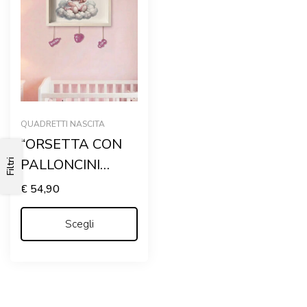
QUADRETTI NASCITA
“ORSETTA CON
PALLONCINI
Filtri
ROSA” –
€
54,90
Quadretto nascita
personalizzato con
Scegli
nome