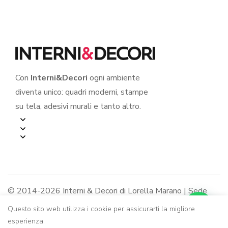
Con
Interni&Decori
ogni ambiente
diventa unico: quadri moderni, stampe
su tela, adesivi murali e tanto altro.
© 2014-2026 Interni & Decori di Lorella Marano | Sede
legale: Via R. Jemma 12/B - 84091 Battipaglia (SA) |
Questo sito web utilizza i cookie per assicurarti la migliore
P.IVA: 05319240650 - R.E.A. SA-436963
esperienza.