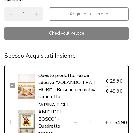
Aggiungi al carrello
Check-out veloce
Alternative:
Spesso Acquistati Insieme
Questo prodotto:
Fascia
€
29,90
adesiva "VOLANDO TRA I
Fascia
–
FIORI" – Boiserie decorativa
€
49,90
adesiva
cameretta
"VOLANDO
"APINA E GLI
TRA
AMICI DEL
I
BOSCO" -
"APINA
€
54,90
Quadretto
FIORI"
E