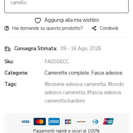
in
carrello.
legno
personalizzata
Aggiungi alla mia wishlist
con
Hai domande su questo prodotto?
Condividi
nome
Consegna Stimata:
09 - 16 Ago, 2026
Sku:
FA0506CC
Categorie:
Camerette complete
,
Fasce adesive
Tags:
boiserie adesiva cameretta
,
bordo
adesivo cameretta
,
fascia adesiva
cameretta bambini
Pagamenti rapidi e sicuri al 100%