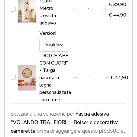
FIORI" -
€
39,90
Metro
“CRESCI
–
€
44,90
crescita
CON
adesivo
ME
Versioni
-
TRA
SOFFIONI
"DOLCE APE
E
CON CUORI”
FIORI"
- Targa
"DOLCE
nascita in
€
44,90
-
legno
APE
Metro
personalizzata
CON
crescita
con nome
CUORI”
adesivo
-
Seleziona una variazione per
Fascia adesiva
Targa
"VOLANDO TRA I FIORI" – Boiserie decorativa
nascita
cameretta
prima di aggiungere questo prodotto al