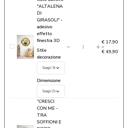
"ALTALENA
murale
DI
personalizzato
GIRASOLI" -
con
adesivo
nome
effetto
finestra 3D
€
17,90
Oblò
–
Stile
€
49,90
adesivo
decorazione
"ALTALENA
DI
GIRASOLI"
Dimensione
-
adesivo
“CRESCI
effetto
CON ME -
finestra
TRA
3D
SOFFIONI E