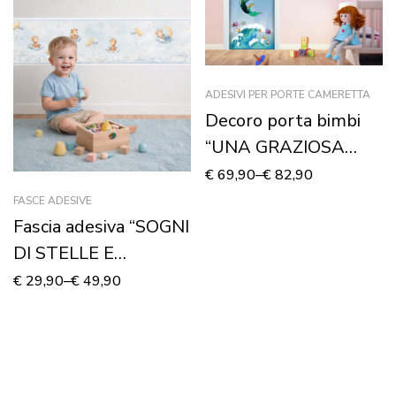
ADESIVI PER PORTE CAMERETTA
Decoro porta bimbi
“UNA GRAZIOSA
SIRENETTA”
€
69,90
–
€
82,90
FASCE ADESIVE
Fascia adesiva “SOGNI
DI STELLE E
NUVOLE” – Boiserie
€
29,90
–
€
49,90
decorativa cameretta