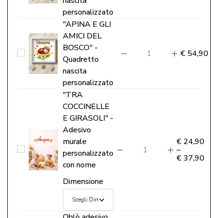
nascita
–
GLI
personalizzato
Boiserie
AMICI
"APINA E GLI
decorativa
AMICI DEL
DEL
cameretta
BOSCO" -
BOSCO"
"APINA
€
54,90
Quadretto
-
E
nascita
Quadretto
GLI
personalizzato
nascita
AMICI
"TRA
personalizzato
COCCINELLE
DEL
E GIRASOLI" -
BOSCO"
Adesivo
-
murale
€
24,90
Quadretto
"TRA
–
personalizzato
€
37,90
nascita
COCCINELLE
con nome
personalizzato
E
Dimensione
GIRASOLI"
-
Oblò adesivo
Adesivo