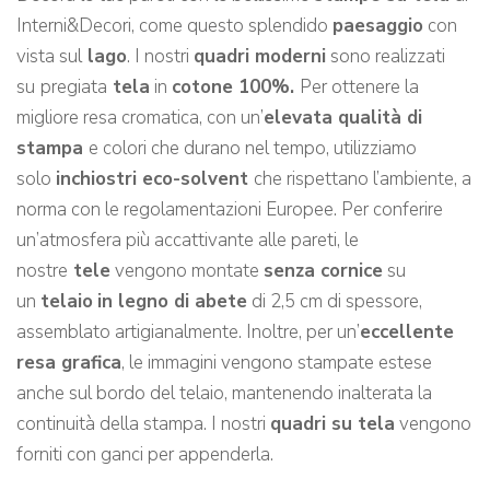
Interni&Decori, come questo splendido
paesaggio
con
vista sul
lago
. I nostri
quadri moderni
sono realizzati
su
pregiata
tela
in
cotone 100%.
Per ottenere la
migliore resa cromatica, con un’
elevata qualità di
stampa
e colori che durano nel tempo, utilizziamo
solo
inchiostri eco-solvent
che rispettano l’ambiente, a
norma con le regolamentazioni Europee. Per conferire
un’atmosfera più accattivante alle pareti, le
nostre
tele
vengono montate
senza cornice
su
un
telaio
in legno di abete
di 2,5 cm di spessore,
assemblato artigianalmente. Inoltre, per un’
eccellente
resa grafica
, le immagini vengono stampate estese
anche sul bordo del telaio, mantenendo inalterata la
continuità della stampa. I nostri
quadri su tela
vengono
forniti con ganci per appenderla.