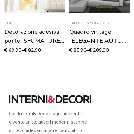
FIORI
SALOTTO & SOGGIORNO
Decorazione adesiva
Quadro vintage
porte “SFUMATURE
“ELEGANTE AUTO
FLOREALI COLOR
D’EPOCA” – Stampa
€
69,90
–
€
82,90
€
85,90
–
€
209,90
AMBRA”
su tela
Con
Interni&Decori
ogni ambiente
diventa unico: quadri moderni, stampe
su tela, adesivi murali e tanto altro.