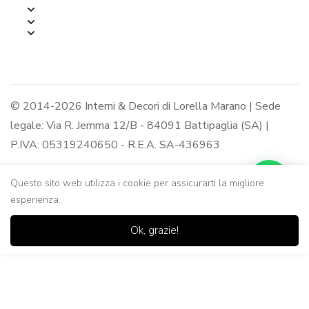
© 2014-2026 Interni & Decori di Lorella Marano | Sede
legale: Via R. Jemma 12/B - 84091 Battipaglia (SA) |
P.IVA: 05319240650 - R.E.A. SA-436963
Questo sito web utilizza i cookie per assicurarti la migliore
esperienza.
0
0
Ok, grazie!
Casa
Negozio
Lista dei
Carrello
Ricerca
desideri
Aggiungi al Carrello