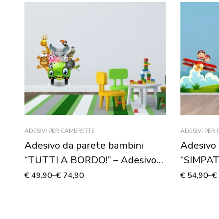
ADESIVI PER CAMERETTE
ADESIVI PER
Adesivo da parete bambini
Adesivo 
“TUTTI A BORDO!” – Adesivo
“SIMPAT
murale
Adesivo
€
49,90
–
€
74,90
€
54,90
–
€