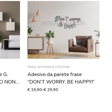
FRASI, AFORISMI & CITAZIONI
AD
e G.
Adesivo da parete frase
Ad
MO NON
“DON’T WORRY, BE HAPPY!”
“
A
€
19,90
–
€
29,90
€
2