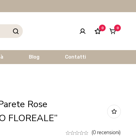
0
0
tà
Blog
Contatti
Parete Rose
O FLOREALE”
(0 recensioni)