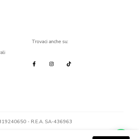
Trovaci anche su:
ali
: 05319240650 - R.E.A. SA-436963