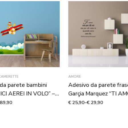
 CAMERETTE
AMORE
da parete bambini
Adesivo da parete fras
ICI AEREI IN VOLO” –
Garçia Marquez “TI A
 murale
PER CHI SEI…”
89,90
€
25,90
–
€
29,90