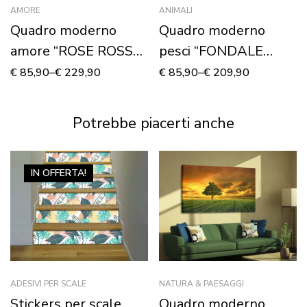
AMORE
ANIMALI
Quadro moderno
Quadro moderno
amore “ROSE ROSSE
pesci “FONDALE
E CUORE” – Stampa
MARINO”
€
85,90
–
€
229,90
€
85,90
–
€
209,90
su tela
Potrebbe piacerti anche
IN OFFERTA!
ADESIVI PER SCALE
NATURA & PAESAGGI
Stickers per scale
Quadro moderno