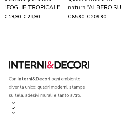
“FOGLIE TROPICALI”
natura “ALBERO SU
PRATO VERDE” –
€
19,90
–
€
24,90
€
85,90
–
€
209,90
Stampa su tela
Con
Interni&Decori
ogni ambiente
diventa unico: quadri moderni, stampe
su tela, adesivi murali e tanto altro.