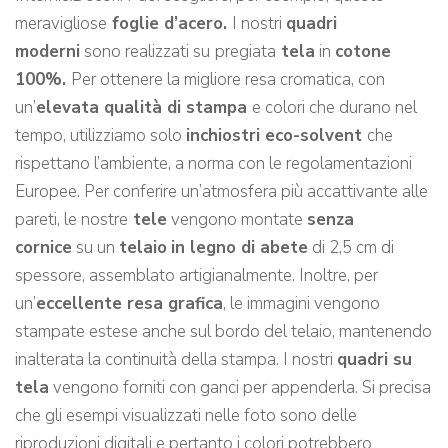
meravigliose
foglie d’acero.
I nostri
quadri
moderni
sono realizzati su
pregiata
tela
in
cotone
100%.
Per ottenere la migliore resa cromatica, con
un’
elevata qualità di stampa
e colori che durano nel
tempo, utilizziamo solo
inchiostri eco-solvent
che
rispettano l’ambiente, a norma con le regolamentazioni
Europee. Per conferire un’atmosfera più accattivante alle
pareti, le nostre
tele
vengono montate
senza
cornice
su un
telaio
in legno di abete
di 2,5 cm di
spessore, assemblato artigianalmente. Inoltre, per
un’
eccellente resa grafica
, le immagini vengono
stampate estese anche sul bordo del telaio, mantenendo
inalterata la continuità della stampa. I nostri
quadri su
tela
vengono forniti con ganci per appenderla. Si precisa
che gli esempi visualizzati nelle foto sono delle
riproduzioni digitali e pertanto i colori potrebbero