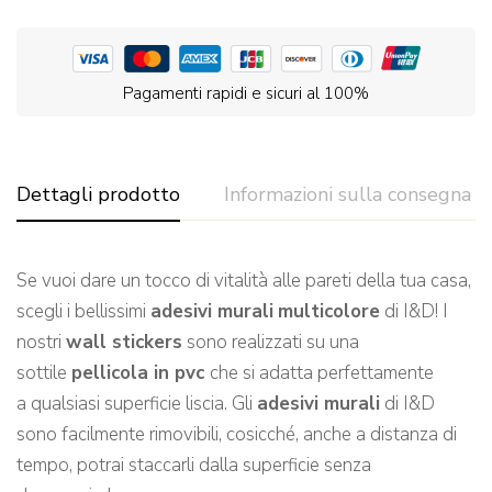
Pagamenti rapidi e sicuri al 100%
Dettagli prodotto
Informazioni sulla consegna
Se vuoi dare un tocco di vitalità alle pareti de
lla tua casa,
scegli
i bellissimi
adesivi murali
multicolore
di I&D!
I
nostri
wall stickers
sono realizzati su una
sottile
pellicola in pvc
che si adatta perfettamente
a qualsiasi
superficie l
iscia.
Gli
adesivi murali
di I&D
sono facilmente rimovibili, cosicché, a
nche a distanza di
tempo, potrai staccarli dalla superficie senza