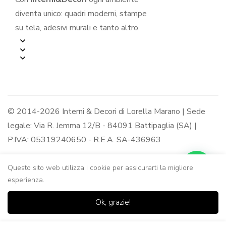
diventa unico: quadri moderni, stampe
su tela, adesivi murali e tanto altro.
© 2014-2026 Interni & Decori di Lorella Marano | Sede
legale: Via R. Jemma 12/B - 84091 Battipaglia (SA) |
P.IVA: 05319240650 - R.E.A. SA-436963
Questo sito web utilizza i cookie per assicurarti la migliore
esperienza.
0
0
Ok, grazie!
Casa
Negozio
Lista dei
Carrello
Ricerca
desideri