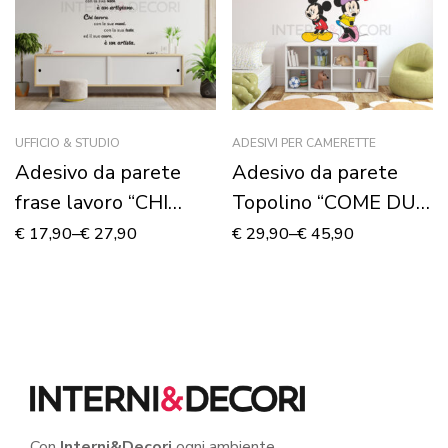
UFFICIO & STUDIO
ADESIVI PER CAMERETTE
Adesivo da parete
Adesivo da parete
frase lavoro “CHI
Topolino “COME DUE
LAVORA…”
INNAMORATI” –
€
17,90
–
€
27,90
€
29,90
–
€
45,90
Adesivo murale
Con
Interni&Decori
ogni ambiente