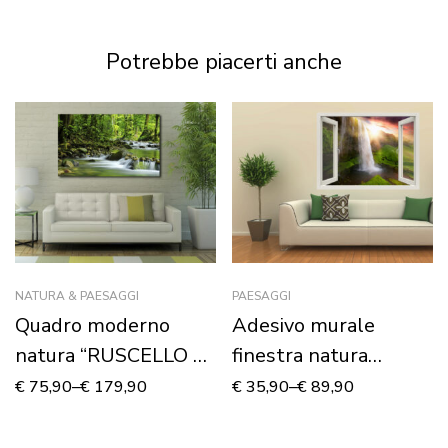
Potrebbe piacerti anche
NATURA & PAESAGGI
PAESAGGI
Quadro moderno
Adesivo murale
natura “RUSCELLO DI
finestra natura
MONTAGNA” –
“CASCATA NEL
€
75,90
–
€
179,90
€
35,90
–
€
89,90
Stampa su tela
VERDE” – Finestra
illusione