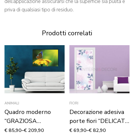
dell’applicazione assicurarsi che la superficie sia pulita e
priva di qualsiasi tipo di residuo.
Prodotti correlati
ANIMALI
FIORI
Quadro moderno
Decorazione adesiva
“GRAZIOSA
porte fiori “DELICATE
FARFALLA SU FIORE”
ROSE ROSA”
€
85,90
–
€
209,90
€
69,90
–
€
82,90