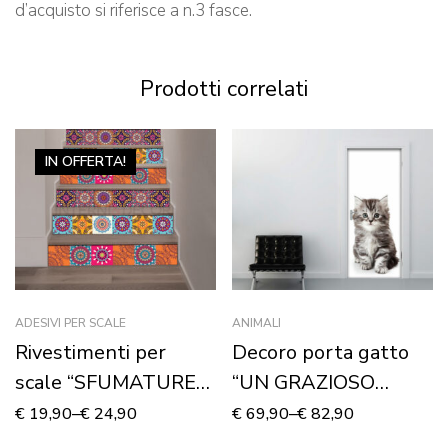
d’acquisto si riferisce a n.3 fasce.
Prodotti correlati
IN OFFERTA!
ADESIVI PER SCALE
ANIMALI
Rivestimenti per
Decoro porta gatto
scale “SFUMATURE
“UN GRAZIOSO
DI ARANCIO”
GATTINO”
€
19,90
–
€
24,90
€
69,90
–
€
82,90