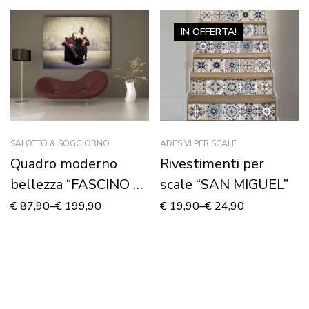
IN OFFERTA!
SALOTTO & SOGGIORNO
ADESIVI PER SCALE
Quadro moderno
Rivestimenti per
bellezza “FASCINO DI
scale “SAN MIGUEL”
DONNA”
€
87,90
–
€
199,90
€
19,90
–
€
24,90