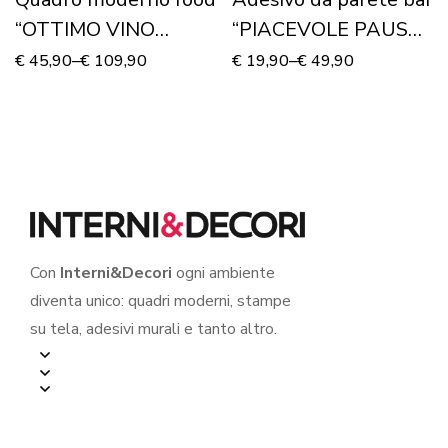
“OTTIMO VINO
“PIACEVOLE PAUSA
D’ANNATA”- Stampa
CAFFÈ”
€
45,90
–
€
109,90
€
19,90
–
€
49,90
su tela
Con
Interni&Decori
ogni ambiente
diventa unico: quadri moderni, stampe
su tela, adesivi murali e tanto altro.