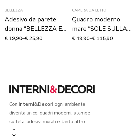
BELLEZZA
CAMERA DA LETTO
Adesivo da parete
Quadro moderno
donna “BELLEZZA E
mare “SOLE SULLA
STILE”
SABBIA DORATA” –
€
19,90
–
€
25,90
€
49,90
–
€
115,90
Stampa su tela
Con
Interni&Decori
ogni ambiente
diventa unico: quadri moderni, stampe
su tela, adesivi murali e tanto altro.