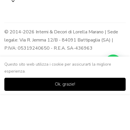
© 2014-2026 Interni & Decori di Lorella Marano | Sede
legale: Via R. Jemma 12/B - 84091 Battipaglia (SA) |
P.IVA: 05319240650 - R.E.A. SA-436963
Questo sito web utilizza i cookie per assicurarti la migliore
esperienza.
0
0
Ok, grazie!
Casa
Negozio
Lista dei
Carrello
Ricerca
desideri
Aggiungi al Carrello