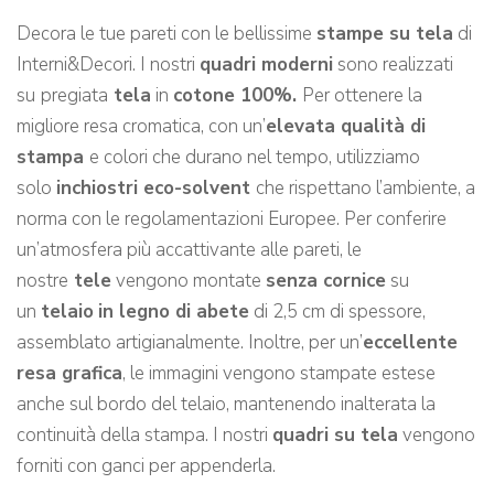
Decora le tue pareti con le bellissime
stampe su tela
di
Interni&Decori. I nostri
quadri moderni
sono realizzati
su
pregiata
tela
in
cotone 100%.
Per ottenere la
migliore resa cromatica, con un’
elevata qualità di
stampa
e colori che durano nel tempo, utilizziamo
solo
inchiostri eco-solvent
che rispettano l’ambiente, a
norma con le regolamentazioni Europee. Per conferire
un’atmosfera più accattivante alle pareti, le
nostre
tele
vengono montate
senza cornice
su
un
telaio
in legno di abete
di 2,5 cm di spessore,
assemblato artigianalmente. Inoltre, per un’
eccellente
resa grafica
, le immagini vengono stampate estese
anche sul bordo del telaio, mantenendo inalterata la
continuità della stampa. I nostri
quadri su tela
vengono
forniti con ganci per appenderla.