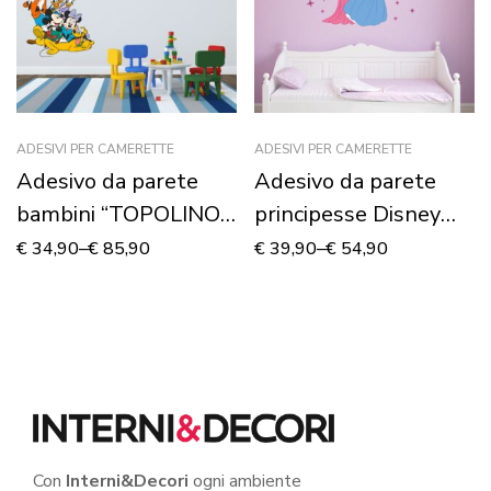
ADESIVI PER CAMERETTE
ADESIVI PER CAMERETTE
Adesivo da parete
Adesivo da parete
bambini “TOPOLINO I
principesse Disney
SUOI AMICI” –
“COME NELLE
€
34,90
–
€
85,90
€
39,90
–
€
54,90
Adesivo murale
FAVOLE” – Adesivo
murale
Con
Interni&Decori
ogni ambiente