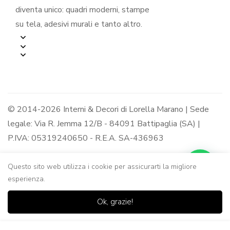
diventa unico: quadri moderni, stampe
su tela, adesivi murali e tanto altro.
© 2014-2026 Interni & Decori di Lorella Marano | Sede
legale: Via R. Jemma 12/B - 84091 Battipaglia (SA) |
P.IVA: 05319240650 - R.E.A. SA-436963
Questo sito web utilizza i cookie per assicurarti la migliore
esperienza.
0
0
Ok, grazie!
Casa
Negozio
Lista dei
Carrello
Ricerca
desideri