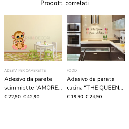
Prodotti correlati
ADESIVI PER CAMERETTE
FOOD
Adesivo da parete
Adesivo da parete
scimmiette “AMORE
cucina “THE QUEEN
DI MAMMA” –
OF THE KITCHEN”
€
22,90
–
€
42,90
€
19,90
–
€
24,90
Adesivo murale