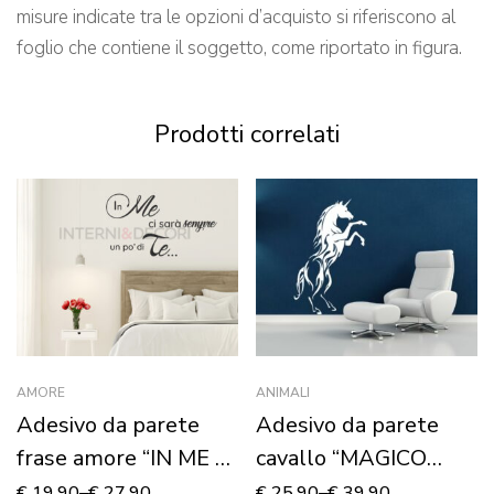
misure indicate tra le opzioni d’acquisto si riferiscono al
foglio che contiene il soggetto, come riportato in figura.
Prodotti correlati
AMORE
ANIMALI
Adesivo da parete
Adesivo da parete
frase amore “IN ME CI
cavallo “MAGICO
SARÀ…”
UNICORNO”
€
19,90
–
€
27,90
€
25,90
–
€
39,90