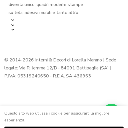
diventa unico: quadri moderni, stampe
su tela, adesivi murali e tanto altro.
© 2014-2026 Interni & Decori di Lorella Marano | Sede
legale: Via R. Jemma 12/B - 84091 Battipaglia (SA) |
P.IVA: 05319240650 - R.E.A. SA-436963
Questo sito web utilizza i cookie per assicurarti la migliore
esperienza.