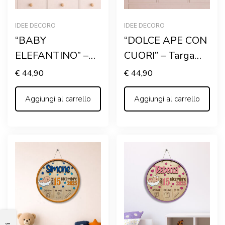
IDEE DECORO
IDEE DECORO
“BABY
“DOLCE APE CON
ELEFANTINO” –
CUORI” – Targa
Targa nascita in
nascita in legno
€
44,90
€
44,90
legno
personalizzata con
personalizzata con
Aggiungi al carrello
nome
Aggiungi al carrello
nome