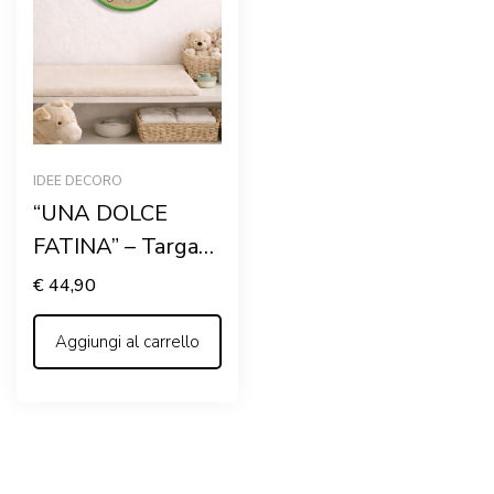
IDEE DECORO
“UNA DOLCE
FATINA” – Targa
nascita in legno
€
44,90
personalizzata con
nome
Aggiungi al carrello