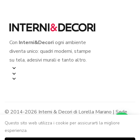
Con
Interni&Decori
ogni ambiente
diventa unico: quadri moderni, stampe
su tela, adesivi murali e tanto altro.
© 2014-2026 Interni & Decori di Lorella Marano | Sede
legale: Via R. Jemma 12/B - 84091 Battipaglia (SA) |
Questo sito web utilizza i cookie per assicurarti la migliore
P.IVA: 05319240650 - R.E.A. SA-436963
esperienza.