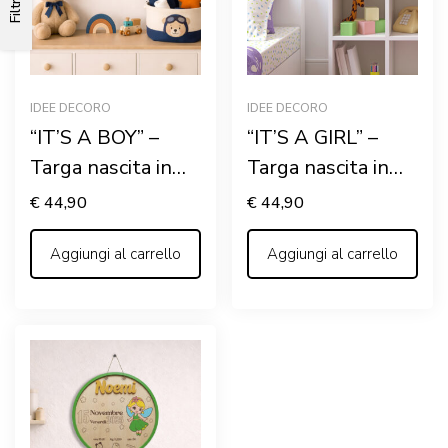
Filtri
IDEE DECORO
IDEE DECORO
“IT’S A BOY” –
“IT’S A GIRL” –
Targa nascita in
Targa nascita in
legno
legno
€
44,90
€
44,90
personalizzata con
personalizzata con
nome
Aggiungi al carrello
nome
Aggiungi al carrello